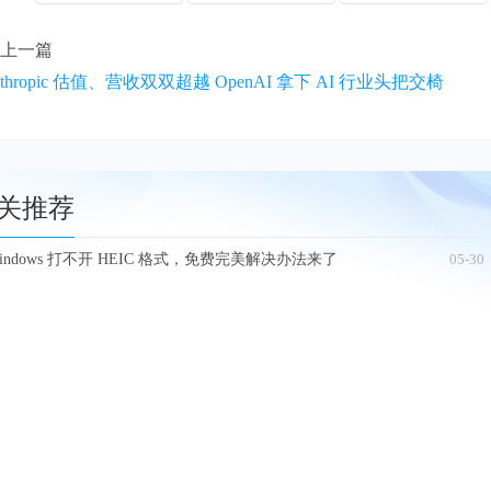
上一篇
nthropic 估值、营收双双超越 OpenAI 拿下 AI 行业头把交椅
关推荐
indows 打不开 HEIC 格式，免费完美解决办法来了
05-30