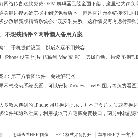
前网络传言这款免费 OEM 解码器已经全面下架，这里给大家实
通关键词搜索确实找不到该免费版本，但是直达命令链接依旧可以正常安装，
极少数最新版精简系统会出现安装失败，这种情况再考虑付费购
、不想装插件？两种懒人备用方案
案1：手机提前设置，以后永远不用兼容
开 iPhone 设置-照片-传输到 Mac 或 PC，选择自动。后续
案2：第三方看图软件，免装解码器
果不想改动系统设置，可以安装 XnView、WPS 图片等免费看
大多数人遇到的 iPhone 照片损坏提示，并不是图片丢失或者
绑软件和隐私泄露，利用微软官方隐藏免费接口，两分钟就能原
签：
怎样查看HEIC图像
HEIC格式如何打开
苹果HEIC打开方法