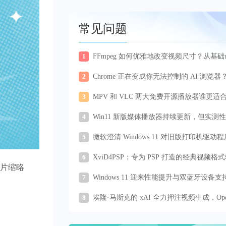
常见问题
1
FFmpeg 如何优雅地改变视频尺寸？从基
到无损画质的进阶技巧
2
Chrome 正在变成你无法控制的 AI 浏览器
3
MPV 和 VLC 两大免费开源播放器谁更适
你？
4
Win11 新版媒体播放器持续更新，但实测
不如 17 年前经典旧版
5
微软澄清 Windows 11 对旧版打印机驱动
支持
6
XviD4PSP：专为 PSP 打造的经典视频格
工具
图片缩略
7
Windows 11 迎来性能提升与双蓝牙设备支
更新补丁
8
埃隆·马斯克的 xAI 全力押注视频生成，Ope
则退守企业市场