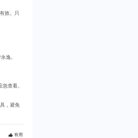
容有效。
只
一劳永逸。
时应急查看。
具，避免
有用