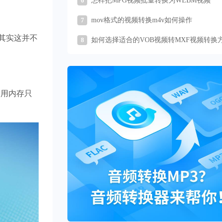
6
怎样把MPG视频批量转换为WEBM视频
。
7
mov格式的视频转换m4v如何操作
其实这并不
8
如何选择适合的VOB视频转MXF视频转换
占用内存只