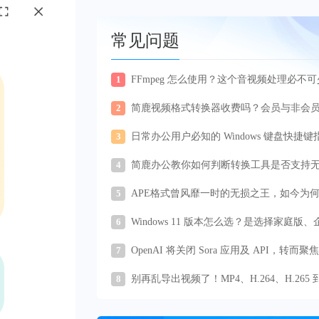
常见问题
1
FFmpeg 怎么使用？这个音视频处理必不
神器
2
简鹿视频格式转换器收费吗？会员与非会
能对比看这里
3
日常办公用户必知的 Windows 键盘快捷键
4
简鹿办公教你如何判断转换工具是否支持
封装？
5
APE格式曾风靡一时的无损之王，如今为
行渐远？
6
Windows 11 版本怎么选？是选择家庭版、
版还是专业版？
7
OpenAI 将关闭 Sora 应用及 API，转而聚
生成 AI
8
别再乱导出视频了！MP4、H.264、H.265 
怎么选