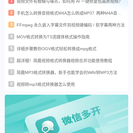
1
视频文件有模糊与噪点，如何用 AI 一键修复低画质视频？
2
手机怎么转换音频格式M4A怎么转成MP3？两种M4A音频
转换方法教程
3
FFmpeg 永久嵌入字幕文件到视频硬编码 / 软字幕两种方法
4
MOV格式转换为TS流媒体格式操作指南
5
详细步骤教你OGV格式轻松转换成mpg格式
6
超详细！简鹿视频格式转换器视频合并功能使用教程
7
简鹿MP3格式转换器，新手也能学会的WAV转MP3方法
8
视频转mp3格式转换器怎么使用