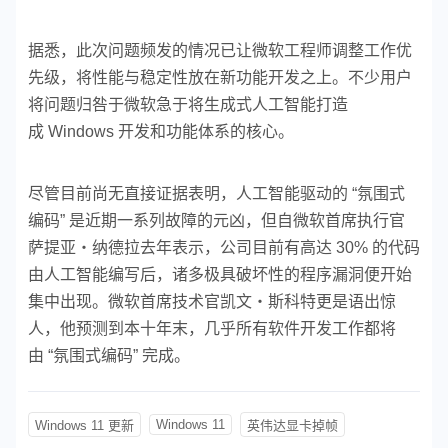
据悉，此次问题频发的情况已让微软工程师调整工作优
先级，将性能与稳定性放在新功能开发之上。不少用户
将问题归咎于微软急于将生成式人工智能打造
成 Windows 开发和功能体系的核心。
尽管目前尚无直接证据表明，人工智能驱动的 “氛围式
编码” 是近期一系列故障的元凶，但自微软首席执行官
萨提亚・纳德拉去年表示，公司目前有高达 30% 的代码
由人工智能编写后，诸多极具破坏性的程序漏洞便开始
集中出现。微软首席技术官凯文・斯科特更是语出惊
人，他预测到本十年末，几乎所有软件开发工作都将
由 “氛围式编码” 完成。
Windows 11
Windows 11 更新
英伟达显卡掉帧