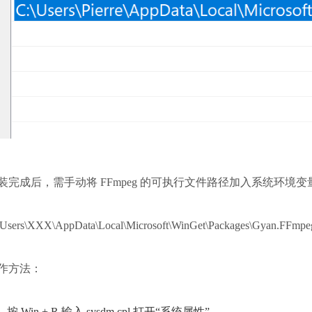
装完成后，需手动将 FFmpeg 的可执行文件路径加入系统环境
\Users\XXX\AppData\Local\Microsoft\WinGet\Packages\Gyan.FFmpeg
作方法：
按 Win + R 输入 sysdm.cpl 打开“系统属性”