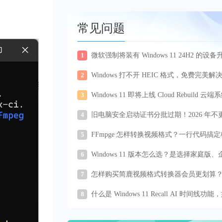
常见问题
1
微软强制将装有 Windows 11 24H2 的设备
为 25H2 版本
2
Windows 打不开 HEIC 格式，免费完美解
法来了
3
Windows 11 即将上线 Cloud Rebuild 云
复功能
4
旧电脑安全启动证书分批过期！2026 年不
将丢失启动层安全防护
5
FFmpge 怎样转换视频格式？一行代码搞
转换与画质优化
6
Windows 11 版本怎么选？是选择家庭版、
版还是专业版？
7
怎样购买简鹿视频格式转换器会员更划算
这里的操作方法
8
什么是 Windows 11 Recall AI 时间线功能
关闭它？