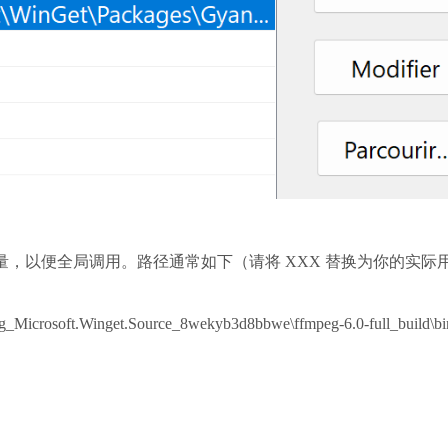
变量，以便全局调用。路径通常如下（请将 XXX 替换为你的实际
_Microsoft.Winget.Source_8wekyb3d8bbwe\ffmpeg-6.0-full_build\bi