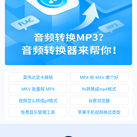
英伟达显卡掉帧
MP4 和 M4V 哪个好
MKV 批量转 MP4
flv转换成mp4格式
视频怎么转成gif格式
谷歌浏览器
免费音乐管理工具
苹果手机视频格式类型