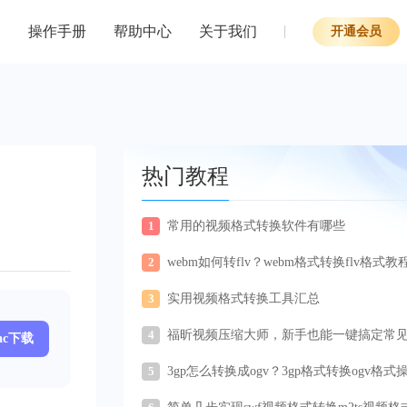
操作手册
帮助中心
关于我们
开通会员
热门教程
1
常用的视频格式转换软件有哪些
2
webm如何转flv？webm格式转换flv格式教
3
实用视频格式转换工具汇总
4
福昕视频压缩大师，新手也能一键搞定常
ac下载
频压缩瘦身
5
3gp怎么转换成ogv？3gp格式转换ogv格式
技巧