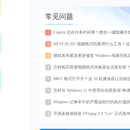
常见问题
1
Copilot 总在任务栏碍事？教你一键隐藏并
Copilot
2
HEVC/H.265 视频格式转换用什么工具？
你得试试
3
微软发布紧急更新修复 Windows 电脑关机及
oud PC 连接问题
4
怎样购买简鹿视频格式转换器会员更划算
这里的操作方法
5
MKV 格式打不开？这 10 款播放器让你搞定
KV 播放
6
怎样在 Windows 11 中禁用自动更新或“检
新”按钮
7
Windows 记事本中的严重远程代码执行漏
被微软修复
8
开源多媒体框架 FFmpeg 9.0 “Lei” 正式发