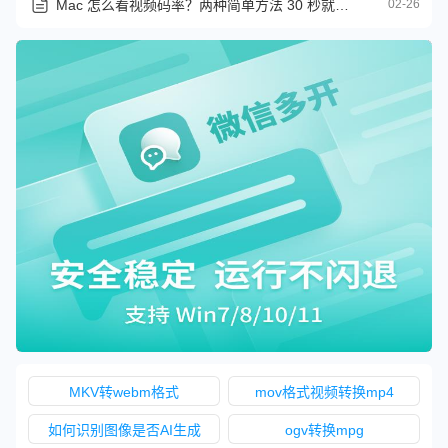
Mac 怎么看视频码率？两种简单方法 30 秒就能搞定！
02-26
MKV转webm格式
mov格式视频转换mp4
如何识别图像是否AI生成
ogv转换mpg