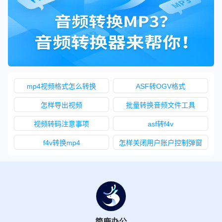
mp4视频格式怎么转换
ASF转OGV格式
怎样导出视频
批量转换音频文件工具
视频转码注意事项
asf转f4v
f4v转换mp4
怎样关闭用户账户控制弹窗
简鹿办公