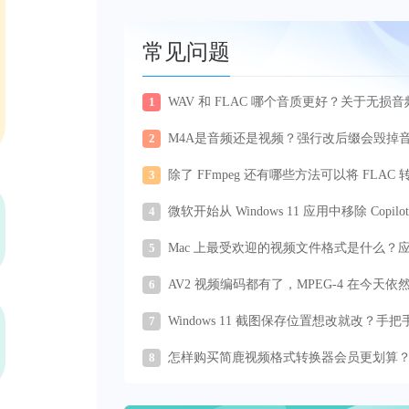
常见问题
1
WAV 和 FLAC 哪个音质更好？关于无损
终极解答
2
M4A是音频还是视频？强行改后缀会毁掉
吗
3
除了 FFmpeg 还有哪些方法可以将 FLAC 
为 WAV？
4
微软开始从 Windows 11 应用中移除 Copilo
识
5
Mac 上最受欢迎的视频文件格式是什么？
使用什么播放器及进行格式转换
6
AV2 视频编码都有了，MPEG-4 在今天依
个好选择吗？
7
Windows 11 截图保存位置想改就改？手把
你自定义文件夹
8
怎样购买简鹿视频格式转换器会员更划算
这里的操作方法