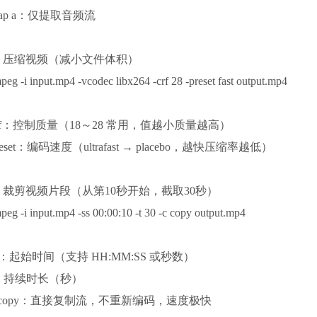
map a：仅提取音频流
3. 压缩视频（减小文件体积）
peg -i input.mp4 -vcodec libx264 -crf 28 -preset fast output.mp4
crf：控制质量（18～28 常用，值越小质量越高）
reset：编码速度（ultrafast → placebo，越快压缩率越低）
4. 裁剪视频片段（从第10秒开始，截取30秒）
peg -i input.mp4 -ss 00:00:10 -t 30 -c copy output.mp4
ss：起始时间（支持 HH:MM:SS 或秒数）
t：持续时长（秒）
c copy：直接复制流，不重新编码，速度极快