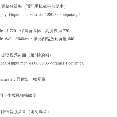
7. 调整分辨率（适配手机或平台要求）
mpeg -i input.mp4 -vf scale=1280:720 output.mp4
cale=-1:720：保持宽高比，高度设为 720
ale=640:ih*640/iw：按比例缩放到宽度 640
8. 提取视频封面（第5秒的帧）
peg -i input.mp4 -ss 00:00:05 -vframes 1 cover.jpg
vframes 1：只输出一帧图像
用于生成视频缩略图
9. 降低音频音量（避免爆音）