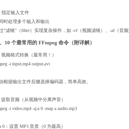
i：指定输入文件
同时处理多个输入和输出
过“滤镜”（filter）实现复杂操作，如 -vf（视频滤镜）、-af（音
、10 个最常用的 FFmpeg 命令（附详解）
1. 视频格式转换（最常用！）
peg -i input.mp4 output.avi
动根据输出文件后缀选择编码器，简单高效。
2. 提取音频（从视频中分离声音）
mpeg -i video.mp4 -q:a 0 -map a audio.mp3
q:a 0：设置 MP3 音质（0 为最高）