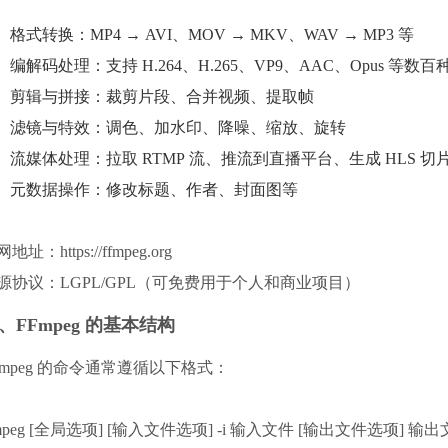
格式转换：MP4 → AVI、MOV → MKV、WAV → MP3 等
编解码处理：支持 H.264、H.265、VP9、AAC、Opus 等数
剪辑与拼接：裁剪片段、合并视频、提取帧
滤镜与特效：调色、加水印、降噪、缩放、旋转
流媒体处理：拉取 RTMP 流、推流到直播平台、生成 HLS 切
元数据操作：修改标题、作者、封面图等
地址：https://ffmpeg.org
源协议：LGPL/GPL（可免费用于个人和商业项目）
、FFmpeg 的基本结构
Fmpeg 的命令通常遵循以下格式：
fmpeg [全局选项] [输入文件选项] -i 输入文件 [输出文件选项] 输