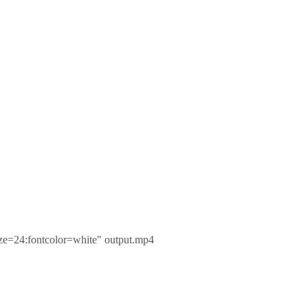
ize=24:fontcolor=white" output.mp4