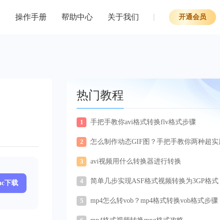
操作手册
帮助中心
关于我们
开通会员
热门教程
1
手把手教你avi格式转换flv格式步骤
2
怎么制作动态GIF图？手把手教你两种超实
法搞定GIF动画
3
avi视频用什么转换器进行转换
4
简单几步实现ASF格式视频转换为3GP格式
ac下载
5
mp4怎么转vob？mp4格式转换vob格式步骤