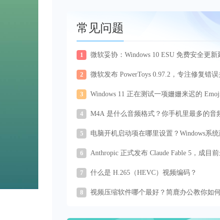
常见问题
1
微软妥协：Windows 10 ESU 免费安全更
2027 年
2
微软发布 PowerToys 0.97.2，专注修复错
升稳定性
3
Windows 11 正在测试一项姗姗来迟的 Emoj
级
4
M4A 是什么音频格式？你手机里最多的音
式
5
电脑开机启动项在哪里设置？Windows系
通用设置方法
6
Anthropic 正式发布 Claude Fable 5，成
通用大模型
7
什么是 H.265（HEVC）视频编码？
8
视频压缩软件哪个最好？简鹿办公教你如
择视频压缩工具