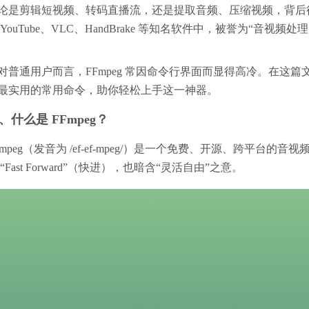
论是剪辑短视频、转码直播流，还是提取音频、压缩视频，背后往
 YouTube、VLC、HandBrake 等知名软件中，被誉为“音视频
对普通用户而言，FFmpeg 常因命令行界面而显得高冷。在这篇
最实用的常用命令，助你轻松上手这一神器。
、什么是 FFmpeg？
Fmpeg（发音为 /ef-ef-mpeg/）是一个免费、开源、跨平台的音视频处理框
 “Fast Forward”（快进），也暗含“灵活自由”之意。