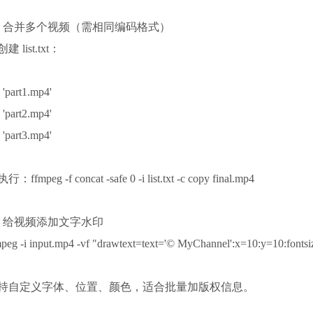
5. 合并多个视频（需相同编码格式）
建 list.txt：
e 'part1.mp4'
e 'part2.mp4'
e 'part3.mp4'
执行：
ffmpeg -f concat -safe 0 -i list.txt -c copy final.mp4
6. 给视频添加文字水印
mpeg -i input.mp4 -vf "drawtext=text='© MyChannel':x=10:y=10:fonts
持自定义字体、位置、颜色，适合批量加版权信息。