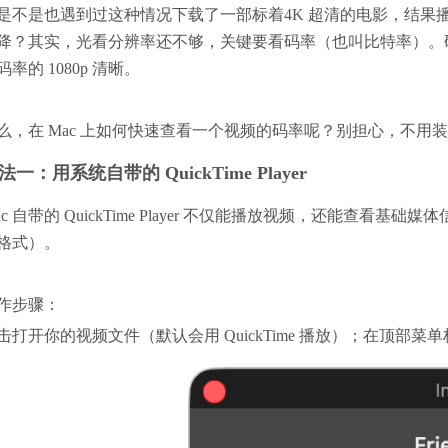
是不是也遇到过这种情况下载了一部标着4K 超清的电影，结
降？其实，光看分辨率还不够，关键要看码率（也叫比特率）。
码率的 1080p 清晰。
么，在 Mac 上如何快速查看一个视频的码率呢？别担心，不
法一：用系统自带的 QuickTime Player
ac 自带的 QuickTime Player 不仅能播放视频，还能
格式）。
作步骤：
击打开你的视频文件（默认会用 QuickTime 播放）；
在顶部菜单栏