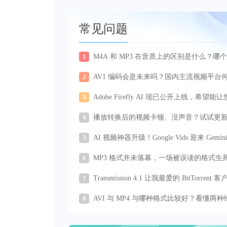
常见问题
1
M4A 和 MP3 在音质上的区别是什么？哪
好
2
AV1 编码会是未来吗？国内主流视频平台
跟上？
3
Adobe Firefly AI 现已公开上线，希望能
过与 AI 对话完成工作
4
播放转换后的视频卡顿、没声音？试试更新 
Lite Codec Pack
5
AI 视频神器升级！Google Vids 迎来 Gemin
ni 重磅更新
6
MP3 格式并未落幕，一场被误读的格式生
波
7
Transmission 4.1 让我最爱的 BitTorrent 
变得更好
8
AVI 与 MP4 与哪种格式比较好？看懂两种
视频格式的差异