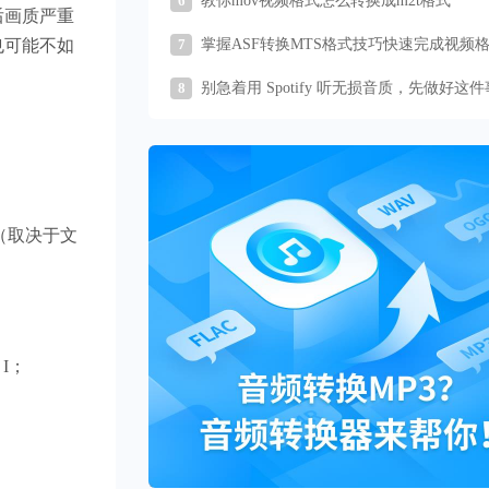
6
教你mov视频格式怎么转换成m2t格式
后画质严重
也可能不如
7
掌握ASF转换MTS格式技巧快速完成视频
转换任务
8
别急着用 Spotify 听无损音质，先做好这
说
率（取决于文
 I；